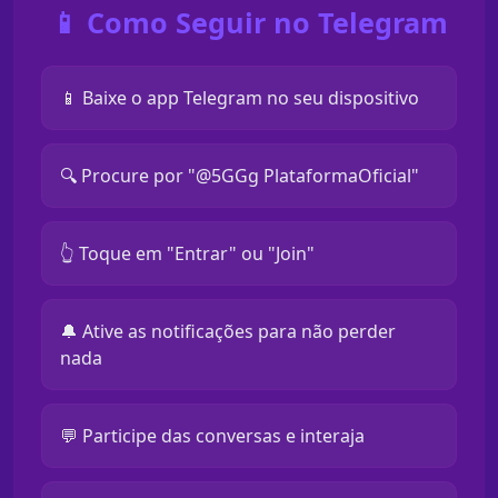
📱 Como Seguir no Telegram
📱 Baixe o app Telegram no seu dispositivo
🔍 Procure por "@5GGg PlataformaOficial"
👆 Toque em "Entrar" ou "Join"
🔔 Ative as notificações para não perder
nada
💬 Participe das conversas e interaja