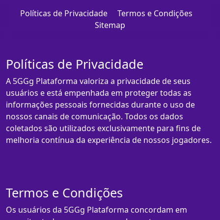
Políticas de Privacidade
Termos e Condições
Sitemap
Políticas de Privacidade
A 5GGg Plataforma valoriza a privacidade de seus
usuários e está empenhada em proteger todas as
informações pessoais fornecidas durante o uso de
nossos canais de comunicação. Todos os dados
coletados são utilizados exclusivamente para fins de
melhoria contínua da experiência de nossos jogadores.
Termos e Condições
Os usuários da 5GGg Plataforma concordam em