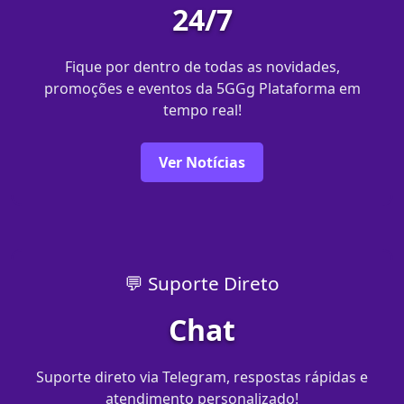
24/7
Fique por dentro de todas as novidades,
promoções e eventos da 5GGg Plataforma em
tempo real!
Ver Notícias
💬 Suporte Direto
Chat
Suporte direto via Telegram, respostas rápidas e
atendimento personalizado!