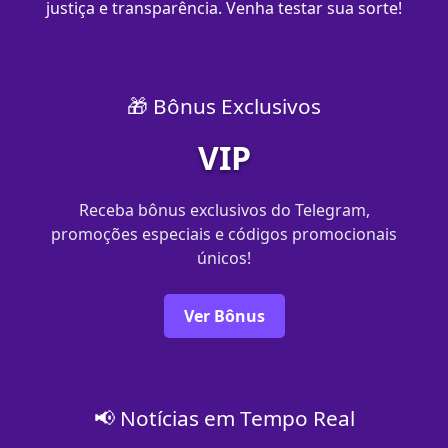
justiça e transparência. Venha testar sua sorte!
🎁 Bônus Exclusivos
VIP
Receba bônus exclusivos do Telegram,
promoções especiais e códigos promocionais
únicos!
Ver Bônus
📢 Notícias em Tempo Real