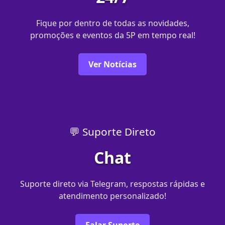
Fique por dentro de todas as novidades,
promoções e eventos da 5P em tempo real!
Ver Notícias
💬 Suporte Direto
Chat
Suporte direto via Telegram, respostas rápidas e
atendimento personalizado!