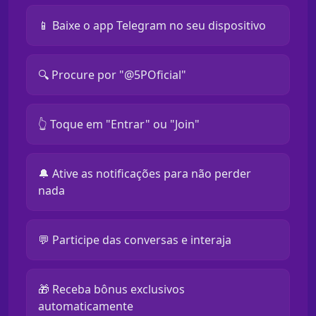
📱 Baixe o app Telegram no seu dispositivo
🔍 Procure por "@5POficial"
👆 Toque em "Entrar" ou "Join"
🔔 Ative as notificações para não perder
nada
💬 Participe das conversas e interaja
🎁 Receba bônus exclusivos
automaticamente