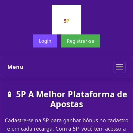
Login
Registrar-se
Menu
📱 5P A Melhor Plataforma de
Apostas
Cadastre-se na 5P para ganhar bônus no cadastro
e em cada recarga. Com a 5P, você tem acesso a