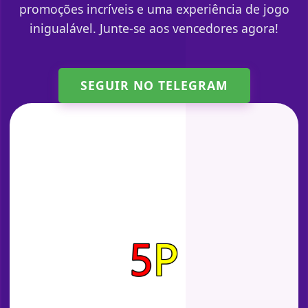
promoções incríveis e uma experiência de jogo
inigualável. Junte-se aos vencedores agora!
SEGUIR NO TELEGRAM