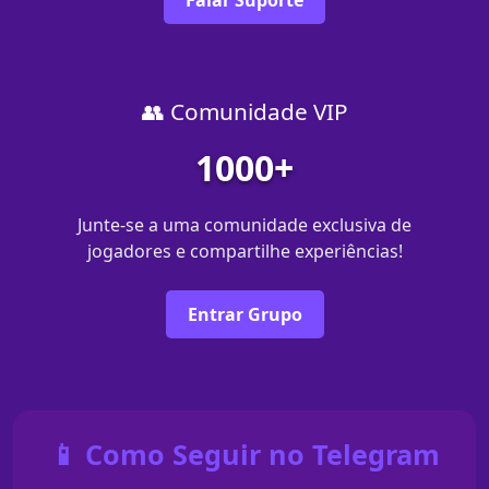
Falar Suporte
👥 Comunidade VIP
1000+
Junte-se a uma comunidade exclusiva de
jogadores e compartilhe experiências!
Entrar Grupo
📱 Como Seguir no Telegram