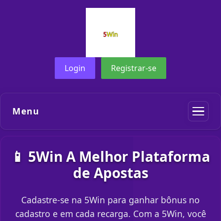
Login
Registrar-se
Menu
📱 5Win A Melhor Plataforma
de Apostas
Cadastre-se na 5Win para ganhar bônus no
cadastro e em cada recarga. Com a 5Win, você