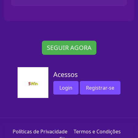
SEGUIR AGORA
Acessos
Login
Registrar-se
Políticas de Privacidade
Termos e Condições