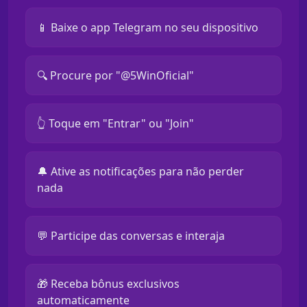
📱 Baixe o app Telegram no seu dispositivo
🔍 Procure por "@5WinOficial"
👆 Toque em "Entrar" ou "Join"
🔔 Ative as notificações para não perder
nada
💬 Participe das conversas e interaja
🎁 Receba bônus exclusivos
automaticamente