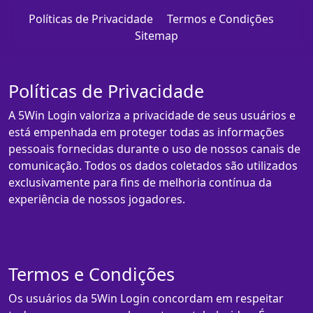
Políticas de Privacidade
Termos e Condições
Sitemap
Políticas de Privacidade
A 5Win Login valoriza a privacidade de seus usuários e
está empenhada em proteger todas as informações
pessoais fornecidas durante o uso de nossos canais de
comunicação. Todos os dados coletados são utilizados
exclusivamente para fins de melhoria contínua da
experiência de nossos jogadores.
Termos e Condições
Os usuários da 5Win Login concordam em respeitar