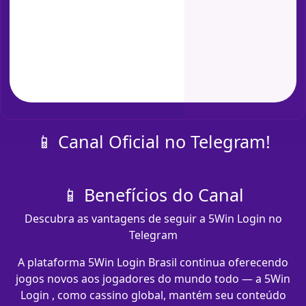
📱 Canal Oficial no Telegram!
📱 Benefícios do Canal
Descubra as vantagens de seguir a 5Win Login no
Telegram
A plataforma 5Win Login Brasil continua oferecendo
jogos novos aos jogadores do mundo todo — a 5Win
Login , como cassino global, mantém seu conteúdo