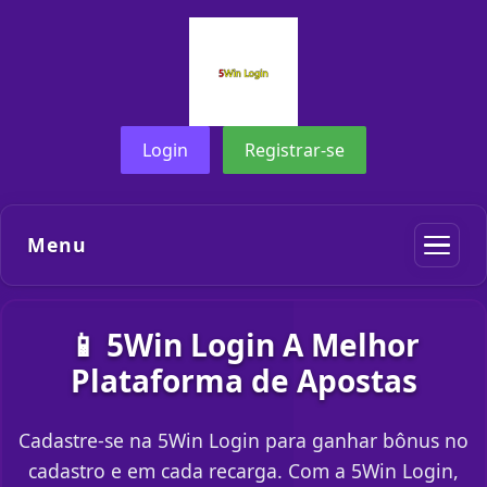
Login
Registrar-se
Menu
📱 5Win Login A Melhor
Plataforma de Apostas
Cadastre-se na 5Win Login para ganhar bônus no
cadastro e em cada recarga. Com a 5Win Login,