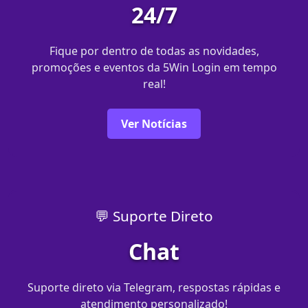
24/7
Fique por dentro de todas as novidades,
promoções e eventos da 5Win Login em tempo
real!
Ver Notícias
💬 Suporte Direto
Chat
Suporte direto via Telegram, respostas rápidas e
atendimento personalizado!