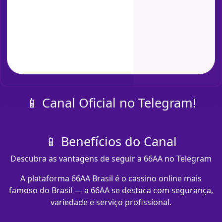
📱 Canal Oficial no Telegram!
📱 Benefícios do Canal
Descubra as vantagens de seguir a 66AA no Telegram
A plataforma 66AA Brasil é o cassino online mais
famoso do Brasil — a 66AA se destaca com segurança,
variedade e serviço profissional.