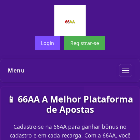
Login
Registrar-se
Menu
📱 66AA A Melhor Plataforma
de Apostas
Cadastre-se na 66AA para ganhar bônus no
cadastro e em cada recarga. Com a 66AA, você