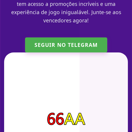
tem acesso a promoções incríveis e uma
experiência de jogo inigualável. Junte-se aos
vencedores agora!
SEGUIR NO TELEGRAM