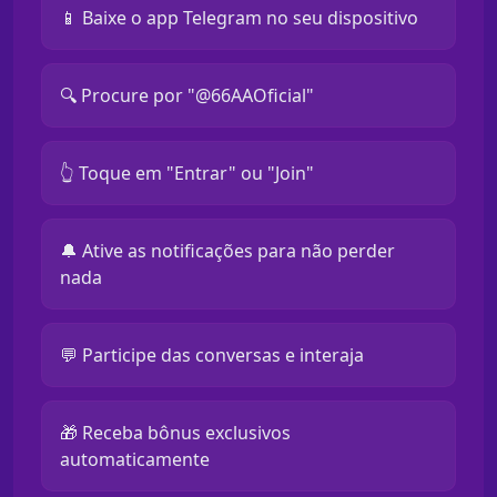
📱 Baixe o app Telegram no seu dispositivo
🔍 Procure por "@66AAOficial"
👆 Toque em "Entrar" ou "Join"
🔔 Ative as notificações para não perder
nada
💬 Participe das conversas e interaja
🎁 Receba bônus exclusivos
automaticamente