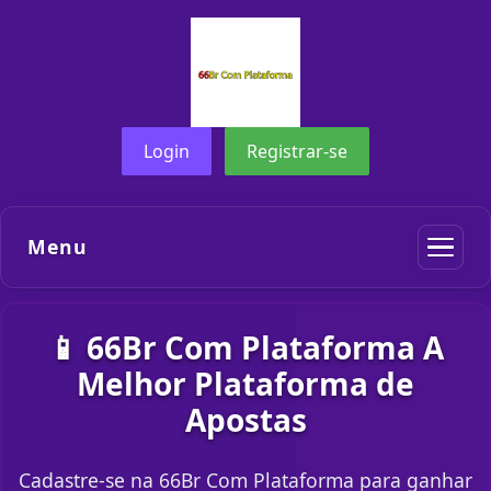
Login
Registrar-se
Menu
📱 66Br Com Plataforma A
Melhor Plataforma de
Apostas
Cadastre-se na 66Br Com Plataforma para ganhar