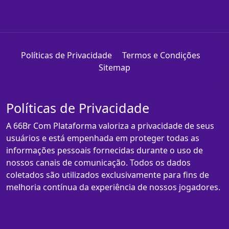
Políticas de Privacidade
Termos e Condições
Sitemap
Políticas de Privacidade
A 66Br Com Plataforma valoriza a privacidade de seus
usuários e está empenhada em proteger todas as
informações pessoais fornecidas durante o uso de
nossos canais de comunicação. Todos os dados
coletados são utilizados exclusivamente para fins de
melhoria contínua da experiência de nossos jogadores.