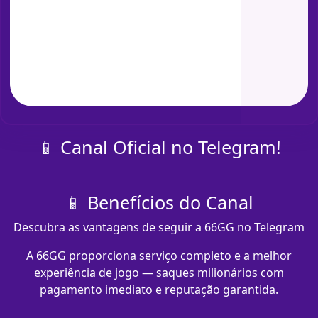
📱 Canal Oficial no Telegram!
📱 Benefícios do Canal
Descubra as vantagens de seguir a 66GG no Telegram
A 66GG proporciona serviço completo e a melhor
experiência de jogo — saques milionários com
pagamento imediato e reputação garantida.