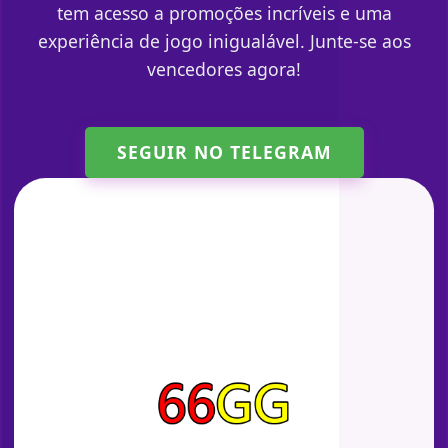
tem acesso a promoções incríveis e uma
experiência de jogo inigualável. Junte-se aos
vencedores agora!
SEGUIR NO TELEGRAM