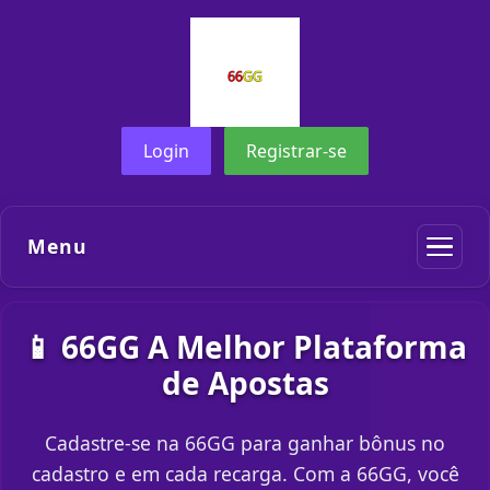
Login
Registrar-se
Menu
📱 66GG A Melhor Plataforma
de Apostas
Cadastre-se na 66GG para ganhar bônus no
cadastro e em cada recarga. Com a 66GG, você