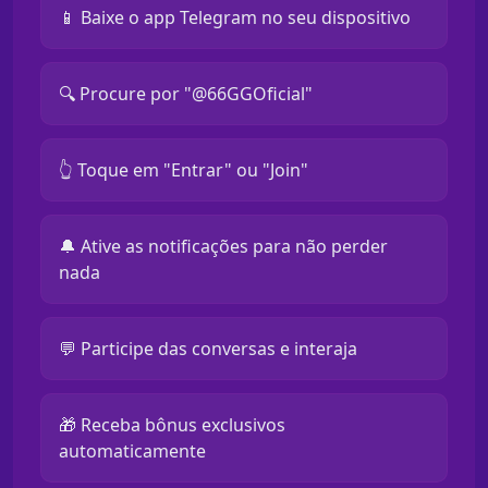
📱 Baixe o app Telegram no seu dispositivo
🔍 Procure por "@66GGOficial"
👆 Toque em "Entrar" ou "Join"
🔔 Ative as notificações para não perder
nada
💬 Participe das conversas e interaja
🎁 Receba bônus exclusivos
automaticamente