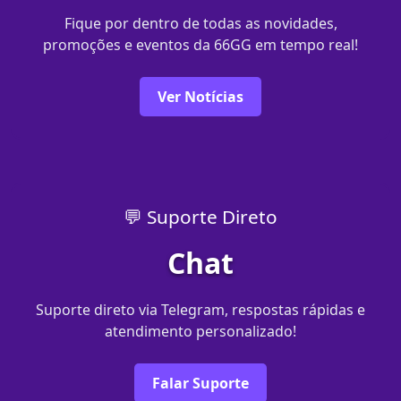
Fique por dentro de todas as novidades,
promoções e eventos da 66GG em tempo real!
Ver Notícias
💬 Suporte Direto
Chat
Suporte direto via Telegram, respostas rápidas e
atendimento personalizado!
Falar Suporte