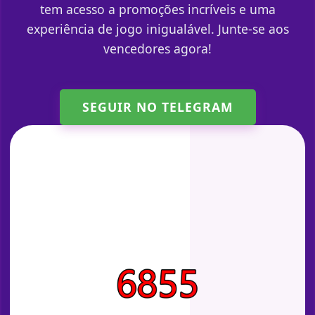
tem acesso a promoções incríveis e uma
experiência de jogo inigualável. Junte-se aos
vencedores agora!
SEGUIR NO TELEGRAM