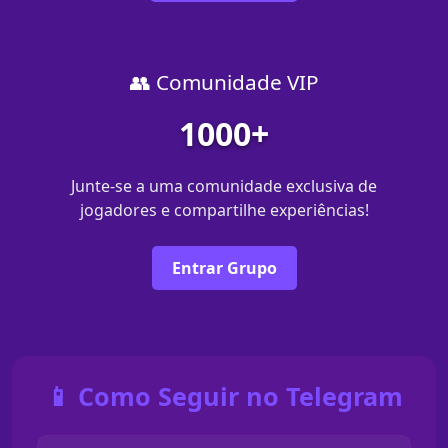
👥 Comunidade VIP
1000+
Junte-se a uma comunidade exclusiva de
jogadores e compartilhe experiências!
Entrar Grupo
📱 Como Seguir no Telegram