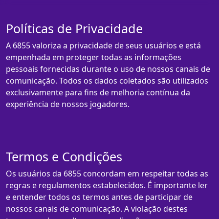
Políticas de Privacidade
A 6855 valoriza a privacidade de seus usuários e está
empenhada em proteger todas as informações
pessoais fornecidas durante o uso de nossos canais de
comunicação. Todos os dados coletados são utilizados
exclusivamente para fins de melhoria contínua da
experiência de nossos jogadores.
Termos e Condições
Os usuários da 6855 concordam em respeitar todas as
regras e regulamentos estabelecidos. É importante ler
e entender todos os termos antes de participar de
nossos canais de comunicação. A violação destes