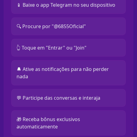
📱 Baixe o app Telegram no seu dispositivo
🔍 Procure por "@6855Oficial"
👆 Toque em "Entrar" ou "Join"
🔔 Ative as notificações para não perder
nada
💬 Participe das conversas e interaja
🎁 Receba bônus exclusivos
automaticamente