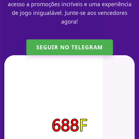
acesso a promoções incríveis e uma experiência
de jogo inigualável. Junte-se aos vencedores
agora!
SEGUIR NO TELEGRAM