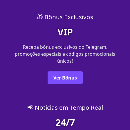
🎁 Bônus Exclusivos
VIP
Receba bônus exclusivos do Telegram,
promoções especiais e códigos promocionais
únicos!
Ver Bônus
📢 Notícias em Tempo Real
24/7