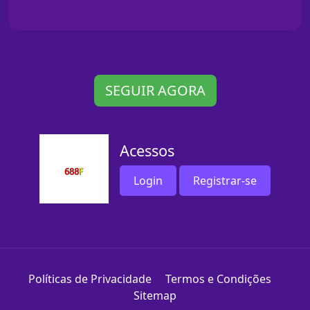
SEGUIR AGORA
Acessos
Login
Registrar-se
Políticas de Privacidade
Termos e Condições
Sitemap