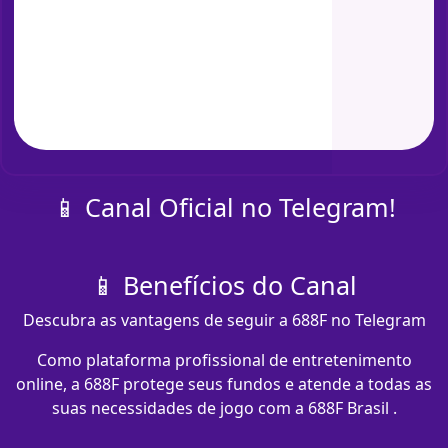
📱 Canal Oficial no Telegram!
📱 Benefícios do Canal
Descubra as vantagens de seguir a 688F no Telegram
Como plataforma profissional de entretenimento
online, a 688F protege seus fundos e atende a todas as
suas necessidades de jogo com a 688F Brasil .