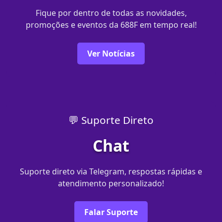
Fique por dentro de todas as novidades,
promoções e eventos da 688F em tempo real!
Ver Notícias
💬 Suporte Direto
Chat
Suporte direto via Telegram, respostas rápidas e
atendimento personalizado!
Falar Suporte