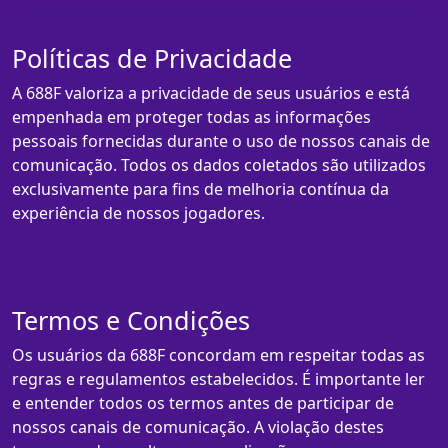
Políticas de Privacidade
A 688F valoriza a privacidade de seus usuários e está
empenhada em proteger todas as informações
pessoais fornecidas durante o uso de nossos canais de
comunicação. Todos os dados coletados são utilizados
exclusivamente para fins de melhoria contínua da
experiência de nossos jogadores.
Termos e Condições
Os usuários da 688F concordam em respeitar todas as
regras e regulamentos estabelecidos. É importante ler
e entender todos os termos antes de participar de
nossos canais de comunicação. A violação destes