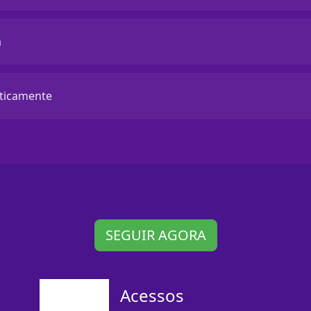
a
aticamente
SEGUIR AGORA
Acessos