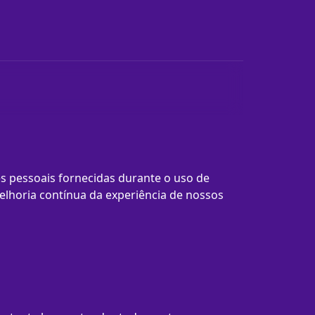
s pessoais fornecidas durante o uso de
elhoria contínua da experiência de nossos