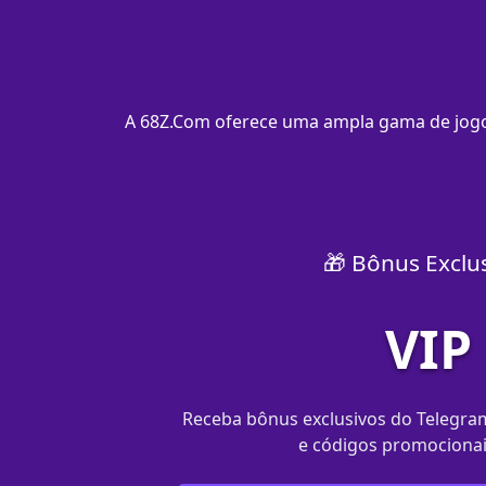
A 68Z.Com oferece uma ampla gama de jogos 
🎁 Bônus Exclu
VIP
Receba bônus exclusivos do Telegra
e códigos promocionai