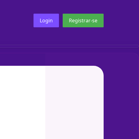
Login
Registrar-se