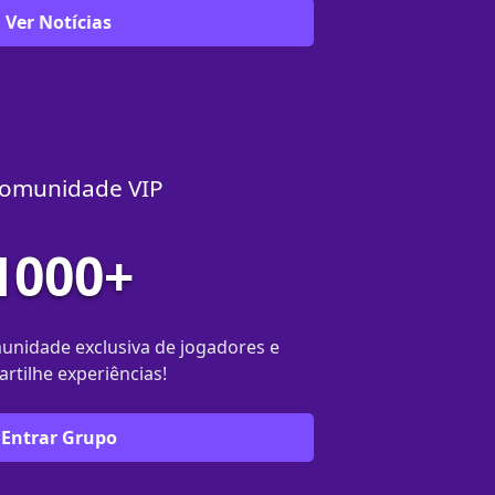
Ver Notícias
Comunidade VIP
1000+
unidade exclusiva de jogadores e
rtilhe experiências!
Entrar Grupo