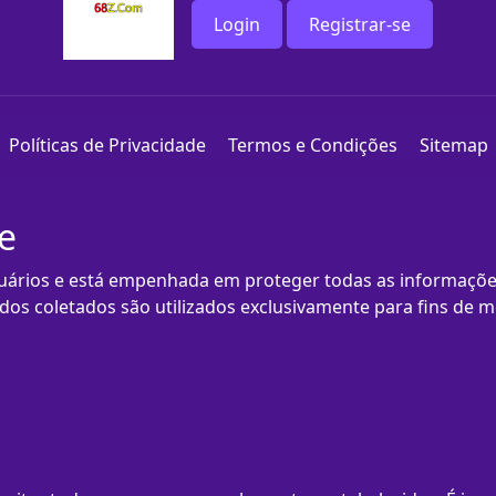
Login
Registrar-se
Políticas de Privacidade
Termos e Condições
Sitemap
de
suários e está empenhada em proteger todas as informaçõe
os coletados são utilizados exclusivamente para fins de m