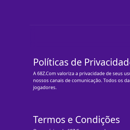
Políticas de Privacida
A 68Z.Com valoriza a privacidade de seus u
nossos canais de comunicação. Todos os dad
jogadores.
Termos e Condições