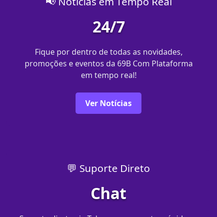
📢 Notícias em Tempo Real
24/7
Fique por dentro de todas as novidades,
promoções e eventos da 69B Com Plataforma
em tempo real!
Ver Notícias
💬 Suporte Direto
Chat