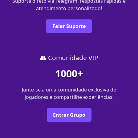
Suporte direto via Telegram, respostas rápidas e
atendimento personalizado!
Falar Suporte
👥 Comunidade VIP
1000+
Junte-se a uma comunidade exclusiva de
jogadores e compartilhe experiências!
Entrar Grupo