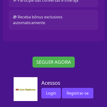
💬 Participe das conversas e interaja
🎁 Receba bônus exclusivos
automaticamente
SEGUIR AGORA
Acessos
Login
Registrar-se