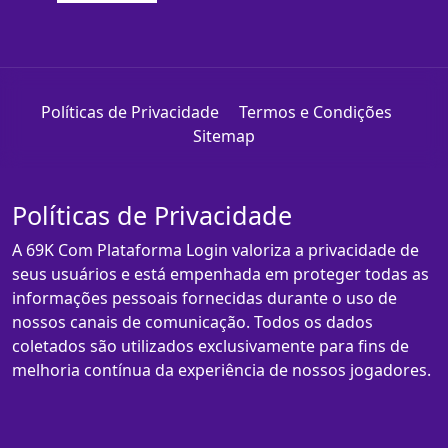
Políticas de Privacidade
Termos e Condições
Sitemap
Políticas de Privacidade
A 69K Com Plataforma Login valoriza a privacidade de
seus usuários e está empenhada em proteger todas as
informações pessoais fornecidas durante o uso de
nossos canais de comunicação. Todos os dados
coletados são utilizados exclusivamente para fins de
melhoria contínua da experiência de nossos jogadores.