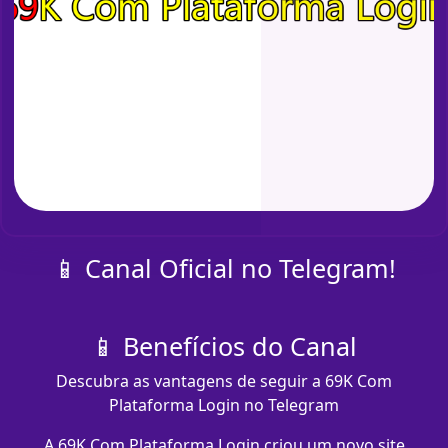
📱 Canal Oficial no Telegram!
📱 Benefícios do Canal
Descubra as vantagens de seguir a 69K Com
Plataforma Login no Telegram
A 69K Com Plataforma Login criou um novo site