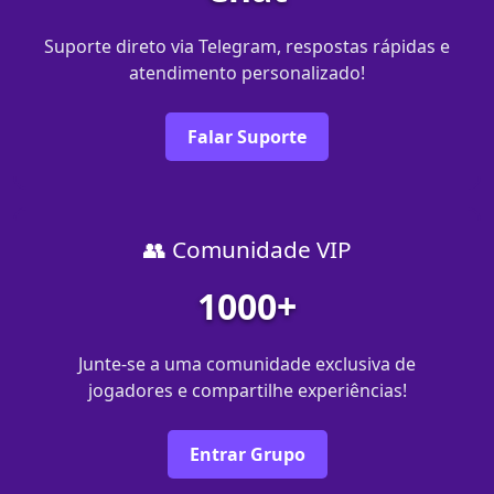
Suporte direto via Telegram, respostas rápidas e
atendimento personalizado!
Falar Suporte
👥 Comunidade VIP
1000+
Junte-se a uma comunidade exclusiva de
jogadores e compartilhe experiências!
Entrar Grupo