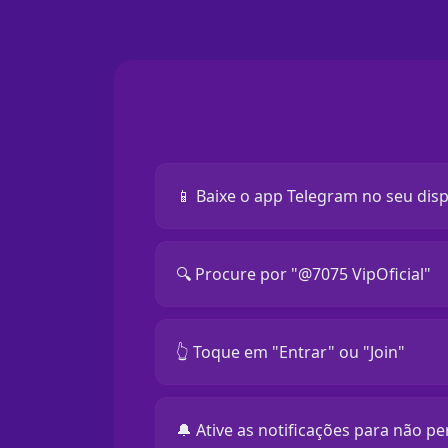
📱 Baixe o app Telegram no seu disp
🔍 Procure por "@7075 VipOficial"
👆 Toque em "Entrar" ou "Join"
🔔 Ative as notificações para não p