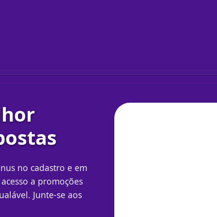
lhor
postas
ônus no cadastro e em
m acesso a promoções
ualável. Junte-se aos