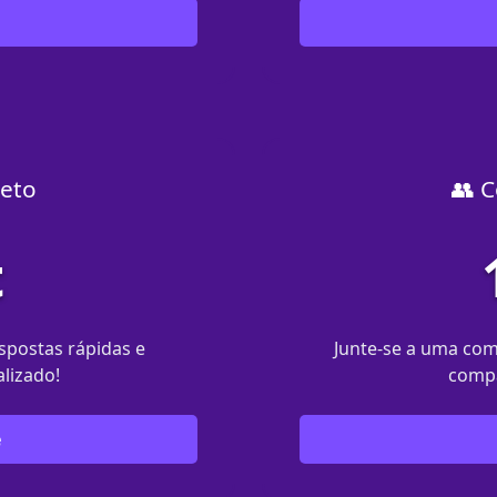
reto
👥 
t
espostas rápidas e
Junte-se a uma com
lizado!
compa
e