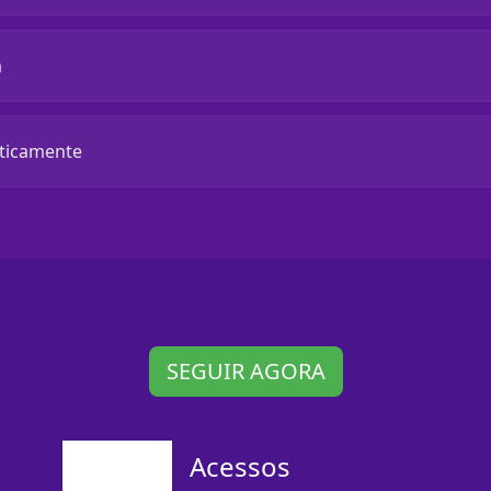
a
aticamente
SEGUIR AGORA
Acessos