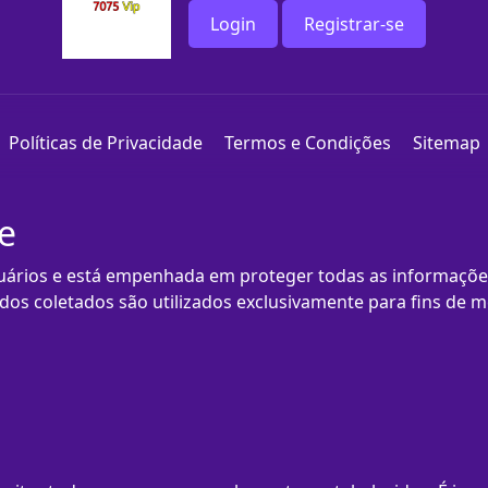
Login
Registrar-se
Políticas de Privacidade
Termos e Condições
Sitemap
de
usuários e está empenhada em proteger todas as informaçõe
os coletados são utilizados exclusivamente para fins de m