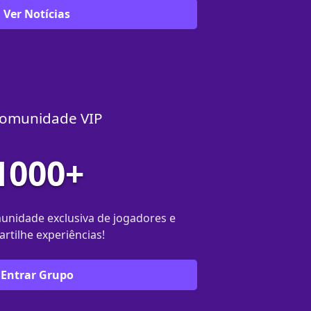
Ver Notícias
Comunidade VIP
1000+
unidade exclusiva de jogadores e
rtilhe experiências!
Entrar Grupo