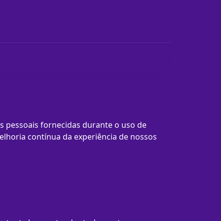
s pessoais fornecidas durante o uso de
elhoria contínua da experiência de nossos