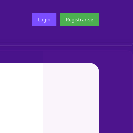
Login
Registrar-se