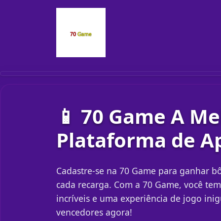
📱 70 Game A Me
Plataforma de A
Cadastre-se na 70 Game para ganhar b
cada recarga. Com a 70 Game, você te
incríveis e uma experiência de jogo inig
vencedores agora!