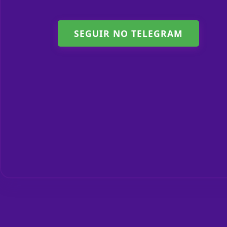
SEGUIR NO TELEGRAM