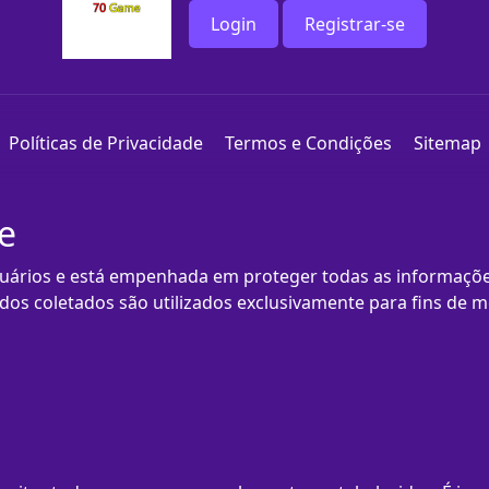
Login
Registrar-se
Políticas de Privacidade
Termos e Condições
Sitemap
de
usuários e está empenhada em proteger todas as informaçõe
os coletados são utilizados exclusivamente para fins de m