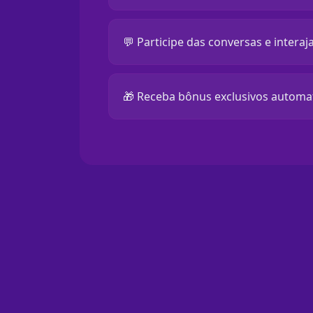
💬 Participe das conversas e interaj
🎁 Receba bônus exclusivos autom