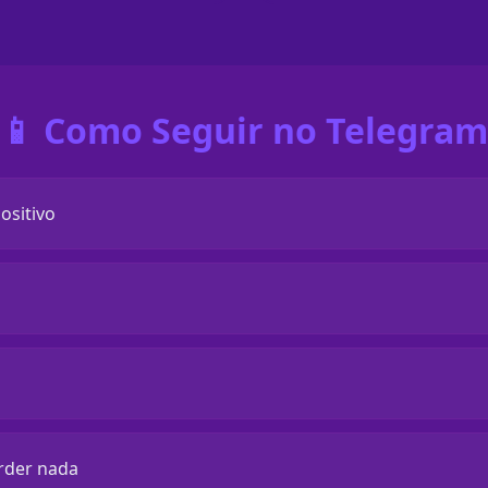
📱 Como Seguir no Telegram
ositivo
erder nada