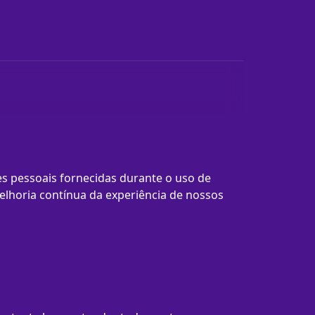
s pessoais fornecidas durante o uso de
elhoria contínua da experiência de nossos