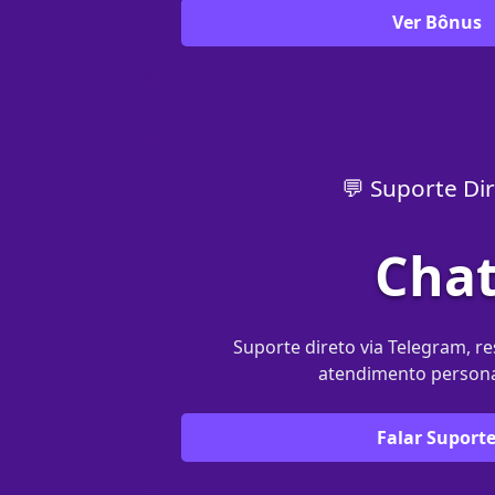
Ver Bônus
💬 Suporte Di
Cha
Suporte direto via Telegram, r
atendimento persona
Falar Suport