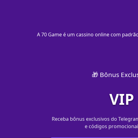
A 70 Game é um cassino online com padrão i
🎁 Bônus Exclu
VIP
Receba bônus exclusivos do Telegra
e códigos promocionai