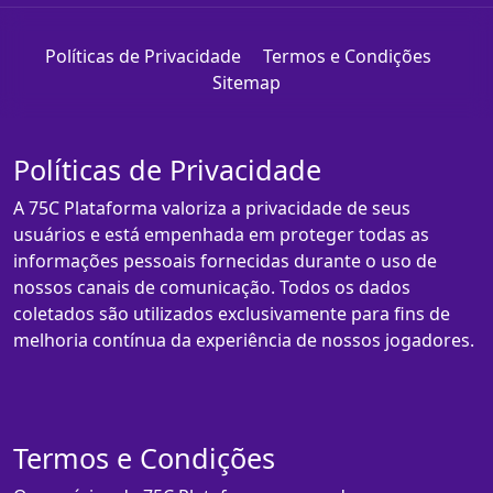
Políticas de Privacidade
Termos e Condições
Sitemap
Políticas de Privacidade
A 75C Plataforma valoriza a privacidade de seus
usuários e está empenhada em proteger todas as
informações pessoais fornecidas durante o uso de
nossos canais de comunicação. Todos os dados
coletados são utilizados exclusivamente para fins de
melhoria contínua da experiência de nossos jogadores.
Termos e Condições