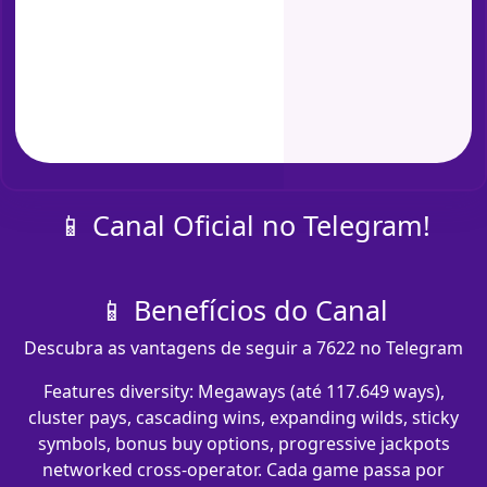
📱 Canal Oficial no Telegram!
📱 Benefícios do Canal
Descubra as vantagens de seguir a 7622 no Telegram
Features diversity: Megaways (até 117.649 ways),
cluster pays, cascading wins, expanding wilds, sticky
symbols, bonus buy options, progressive jackpots
networked cross-operator. Cada game passa por