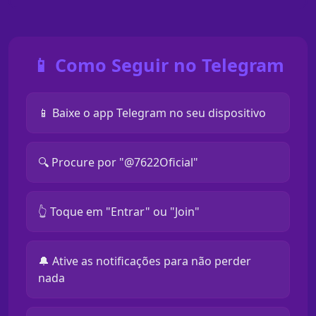
📱 Como Seguir no Telegram
📱 Baixe o app Telegram no seu dispositivo
🔍 Procure por "@7622Oficial"
👆 Toque em "Entrar" ou "Join"
🔔 Ative as notificações para não perder
nada