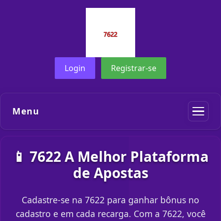
Login
Registrar-se
Menu
📱 7622 A Melhor Plataforma
de Apostas
Cadastre-se na 7622 para ganhar bônus no
cadastro e em cada recarga. Com a 7622, você