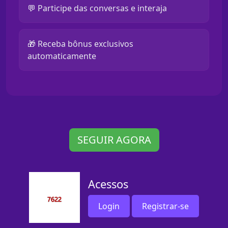
💬 Participe das conversas e interaja
🎁 Receba bônus exclusivos
automaticamente
SEGUIR AGORA
Acessos
Login
Registrar-se