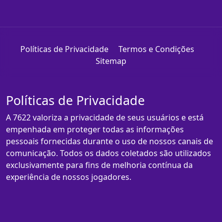
Políticas de Privacidade
Termos e Condições
Sitemap
Políticas de Privacidade
A 7622 valoriza a privacidade de seus usuários e está
empenhada em proteger todas as informações
pessoais fornecidas durante o uso de nossos canais de
comunicação. Todos os dados coletados são utilizados
exclusivamente para fins de melhoria contínua da
experiência de nossos jogadores.