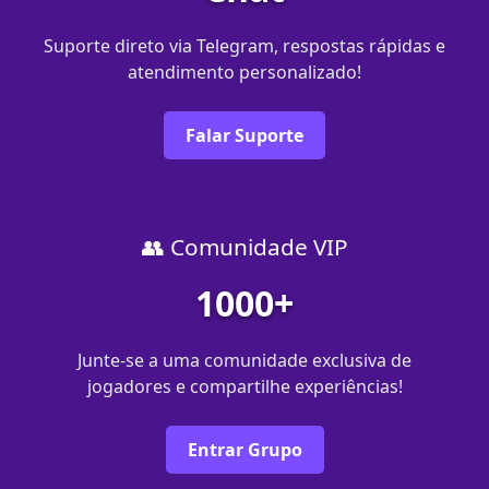
Suporte direto via Telegram, respostas rápidas e
atendimento personalizado!
Falar Suporte
👥 Comunidade VIP
1000+
Junte-se a uma comunidade exclusiva de
jogadores e compartilhe experiências!
Entrar Grupo