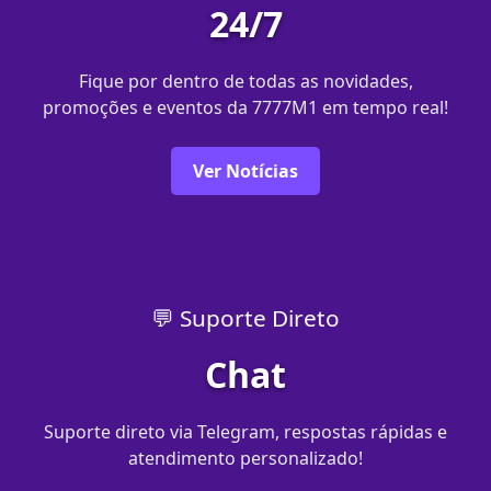
24/7
Fique por dentro de todas as novidades,
promoções e eventos da 7777M1 em tempo real!
Ver Notícias
💬 Suporte Direto
Chat
Suporte direto via Telegram, respostas rápidas e
atendimento personalizado!