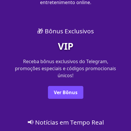
entretenimento online.
🎁 Bônus Exclusivos
VIP
Receba bônus exclusivos do Telegram,
promoções especiais e códigos promocionais
únicos!
Ver Bônus
📢 Notícias em Tempo Real