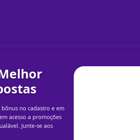
 Melhor
postas
 bônus no cadastro e em
tem acesso a promoções
ualável. Junte-se aos