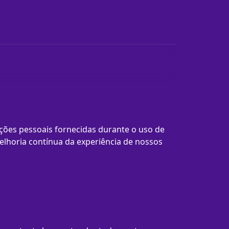
ções pessoais fornecidas durante o uso de
elhoria contínua da experiência de nossos