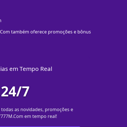
m
777M.Com também oferece promoções e bônus
cias em Tempo Real
24/7
e todas as novidades, promoções e
7777M.Com em tempo real!