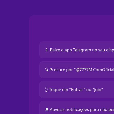
📱 Baixe o app Telegram no seu disp
🔍 Procure por "@7777M.ComOficial
👆 Toque em "Entrar" ou "Join"
🔔 Ative as notificações para não p