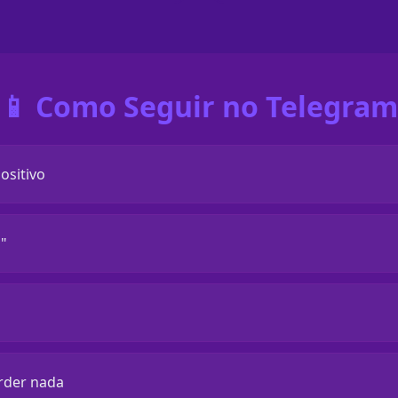
📱 Como Seguir no Telegram
ositivo
"
erder nada