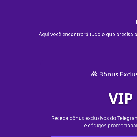
Aqui você encontrará tudo o que precisa 
🎁 Bônus Exclu
VIP
Receba bônus exclusivos do Telegra
e códigos promocionai