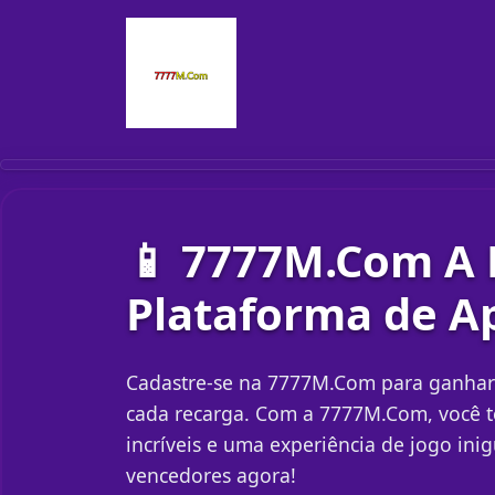
📱 7777M.Com A
Plataforma de A
Cadastre-se na 7777M.Com para ganhar
cada recarga. Com a 7777M.Com, você 
incríveis e uma experiência de jogo inig
vencedores agora!