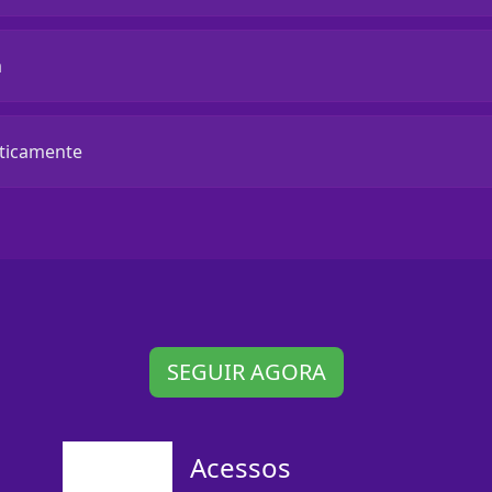
a
aticamente
SEGUIR AGORA
Acessos