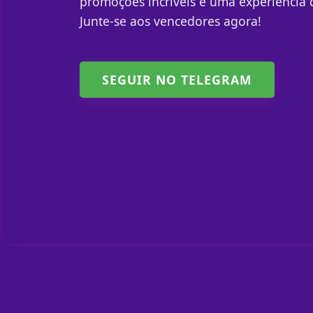
promoções incríveis e uma experiência d
Junte-se aos vencedores agora!
SEGUIR NO TELEGRAM