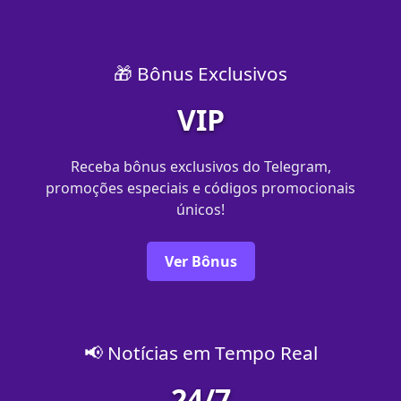
🎁 Bônus Exclusivos
VIP
Receba bônus exclusivos do Telegram,
promoções especiais e códigos promocionais
únicos!
Ver Bônus
📢 Notícias em Tempo Real
24/7