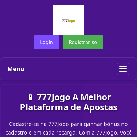
Login
Registrar-se
Menu
📱 777Jogo A Melhor
Plataforma de Apostas
Cadastre-se na 777Jogo para ganhar bônus no
cadastro e em cada recarga. Com a 777Jogo, você