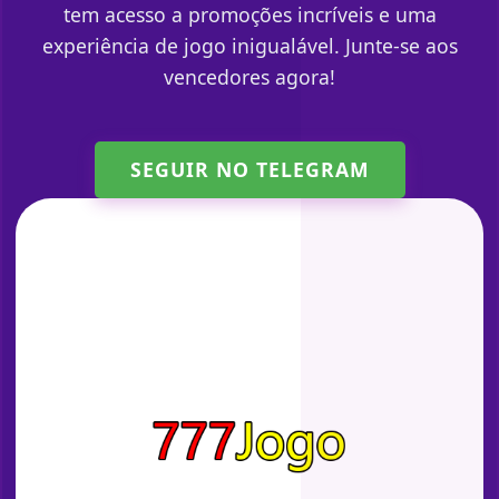
tem acesso a promoções incríveis e uma
experiência de jogo inigualável. Junte-se aos
vencedores agora!
SEGUIR NO TELEGRAM