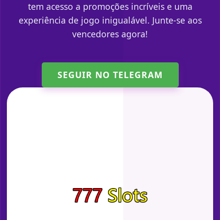
tem acesso a promoções incríveis e uma
experiência de jogo inigualável. Junte-se aos
vencedores agora!
SEGUIR NO TELEGRAM