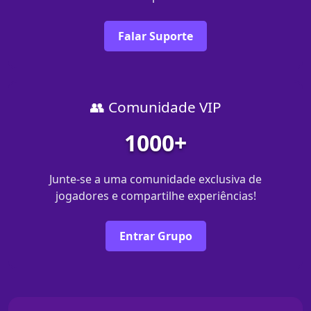
Falar Suporte
👥 Comunidade VIP
1000+
Junte-se a uma comunidade exclusiva de
jogadores e compartilhe experiências!
Entrar Grupo