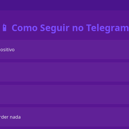
📱 Como Seguir no Telegram
ositivo
erder nada