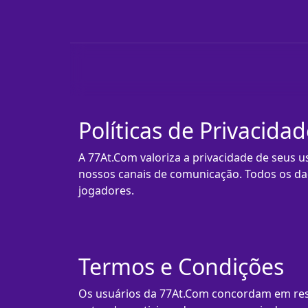
Políticas de Privacida
A 77At.Com valoriza a privacidade de seus 
nossos canais de comunicação. Todos os dad
jogadores.
Termos e Condições
Os usuários da 77At.Com concordam em resp