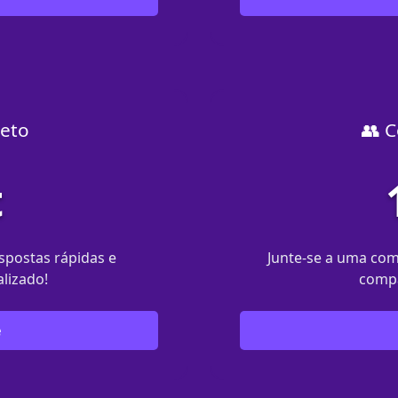
reto
👥 
t
espostas rápidas e
Junte-se a uma com
lizado!
compa
e