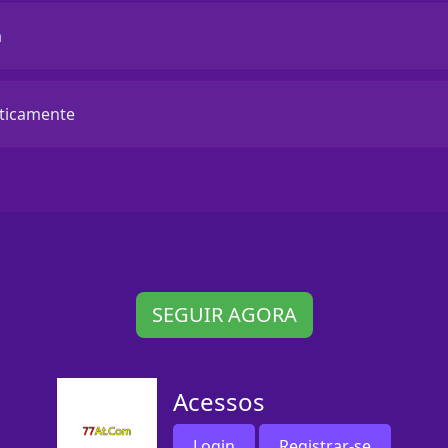
a
aticamente
SEGUIR AGORA
Acessos
Login
Registrar-se