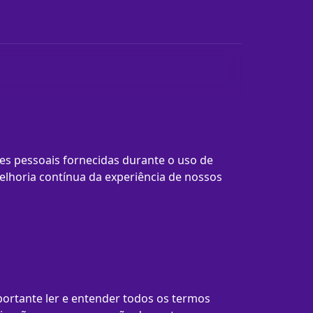
es pessoais fornecidas durante o uso de
elhoria contínua da experiência de nossos
ortante ler e entender todos os termos