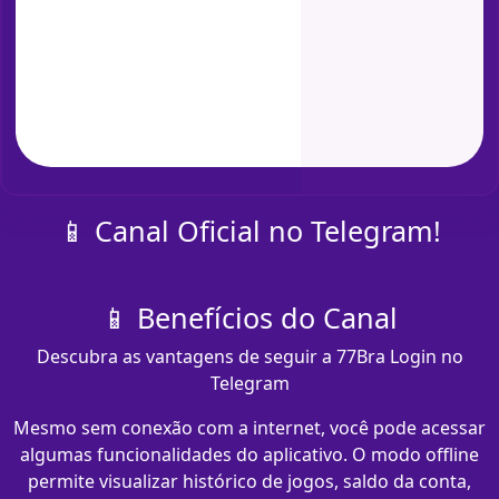
📱 Canal Oficial no Telegram!
📱 Benefícios do Canal
Descubra as vantagens de seguir a 77Bra Login no
Telegram
Mesmo sem conexão com a internet, você pode acessar
algumas funcionalidades do aplicativo. O modo offline
permite visualizar histórico de jogos, saldo da conta,