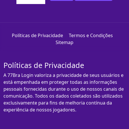
Políticas de Privacidade
Termos e Condições
Sitemap
Políticas de Privacidade
A 77Bra Login valoriza a privacidade de seus usuários e
está empenhada em proteger todas as informações
pessoais fornecidas durante o uso de nossos canais de
comunicação. Todos os dados coletados são utilizados
exclusivamente para fins de melhoria contínua da
experiência de nossos jogadores.