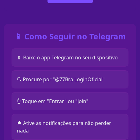
📱 Como Seguir no Telegram
📱 Baixe o app Telegram no seu dispositivo
🔍 Procure por "@77Bra LoginOficial"
👆 Toque em "Entrar" ou "Join"
🔔 Ative as notificações para não perder
nada