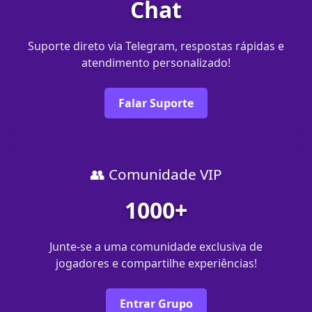
Chat
Suporte direto via Telegram, respostas rápidas e
atendimento personalizado!
Falar Suporte
👥 Comunidade VIP
1000+
Junte-se a uma comunidade exclusiva de
jogadores e compartilhe experiências!
Entrar Grupo