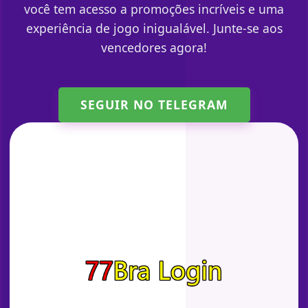
você tem acesso a promoções incríveis e uma
experiência de jogo inigualável. Junte-se aos
vencedores agora!
SEGUIR NO TELEGRAM