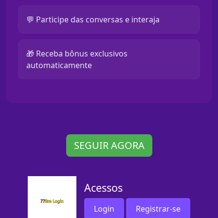
💬 Participe das conversas e interaja
🎁 Receba bônus exclusivos
automaticamente
SEGUIR AGORA
Acessos
Login
Registrar-se