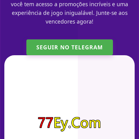
você tem acesso a promoções incríveis e uma
experiência de jogo inigualável. Junte-se aos
vencedores agora!
SEGUIR NO TELEGRAM