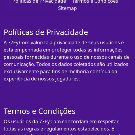
Políticas de Privacidade
Termos e Condições
Sitemap
Políticas de Privacidade
A 77Ey.Com valoriza a privacidade de seus usuários e
está empenhada em proteger todas as informações
pessoais fornecidas durante o uso de nossos canais de
comunicação. Todos os dados coletados são utilizados
exclusivamente para fins de melhoria contínua da
experiência de nossos jogadores.
Termos e Condições
Os usuários da 77Ey.Com concordam em respeitar
todas as regras e regulamentos estabelecidos. É