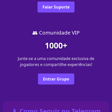
Falar Suporte
👥 Comunidade VIP
1000+
Junte-se a uma comunidade exclusiva de
jogadores e compartilhe experiências!
Entrar Grupo
📱 Como Seguir no Telegram