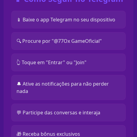
📱 Baixe o app Telegram no seu dispositivo
🔍 Procure por "@77Ox GameOficial"
👆 Toque em "Entrar" ou "Join"
🔔 Ative as notificações para não perder
nada
💬 Participe das conversas e interaja
🎁 Receba bônus exclusivos