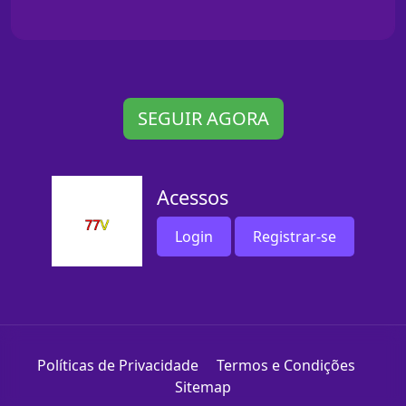
SEGUIR AGORA
Acessos
Login
Registrar-se
Políticas de Privacidade
Termos e Condições
Sitemap