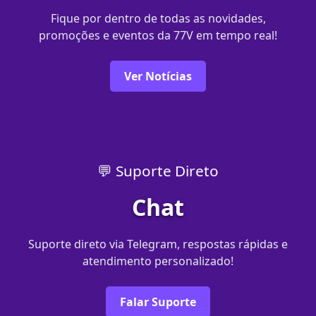
Fique por dentro de todas as novidades,
promoções e eventos da 77V em tempo real!
Ver Notícias
💬 Suporte Direto
Chat
Suporte direto via Telegram, respostas rápidas e
atendimento personalizado!
Falar Suporte