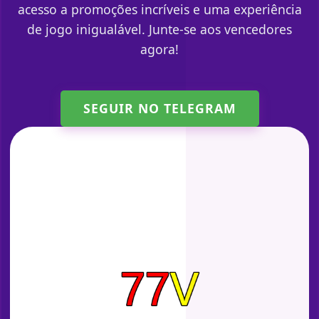
acesso a promoções incríveis e uma experiência
de jogo inigualável. Junte-se aos vencedores
agora!
SEGUIR NO TELEGRAM