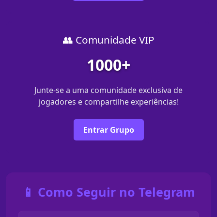
👥 Comunidade VIP
1000+
Junte-se a uma comunidade exclusiva de
jogadores e compartilhe experiências!
Entrar Grupo
📱 Como Seguir no Telegram