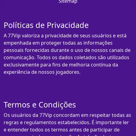
Sitemap
Políticas de Privacidade
A 77Vip valoriza a privacidade de seus usuários e está
empenhada em proteger todas as informações
pessoais fornecidas durante o uso de nossos canais de
comunicação. Todos os dados coletados são utilizados
exclusivamente para fins de melhoria contínua da
experiência de nossos jogadores.
Termos e Condições
Os usuários da 77Vip concordam em respeitar todas as
regras e regulamentos estabelecidos. É importante ler
e entender todos os termos antes de participar de