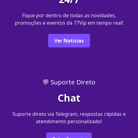
Fique por dentro de todas as novidades,
promoções e eventos da 77Vip em tempo real!
Ver Notícias
💬 Suporte Direto
Chat
Suporte direto via Telegram, respostas rápidas e
atendimento personalizado!