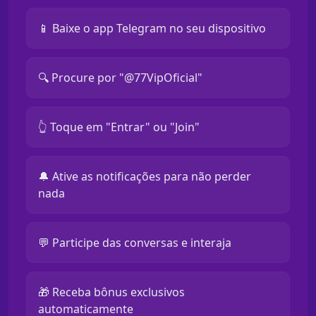
📱 Baixe o app Telegram no seu dispositivo
🔍 Procure por "@77VipOficial"
👆 Toque em "Entrar" ou "Join"
🔔 Ative as notificações para não perder
nada
💬 Participe das conversas e interaja
🎁 Receba bônus exclusivos
automaticamente