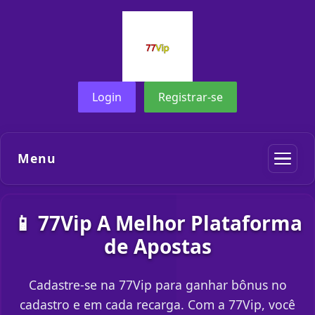
Login
Registrar-se
Menu
📱 77Vip A Melhor Plataforma
de Apostas
Cadastre-se na 77Vip para ganhar bônus no
cadastro e em cada recarga. Com a 77Vip, você