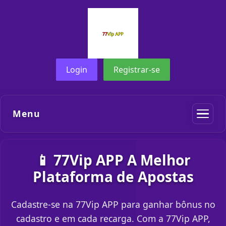
Login
Registrar-se
Menu
📱 77Vip APP A Melhor
Plataforma de Apostas
Cadastre-se na 77Vip APP para ganhar bônus no
cadastro e em cada recarga. Com a 77Vip APP,