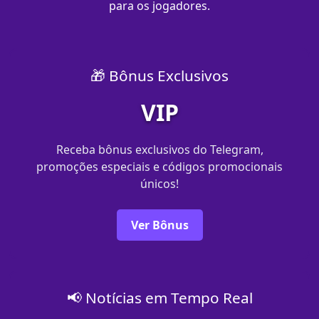
para os jogadores.
🎁 Bônus Exclusivos
VIP
Receba bônus exclusivos do Telegram,
promoções especiais e códigos promocionais
únicos!
Ver Bônus
📢 Notícias em Tempo Real