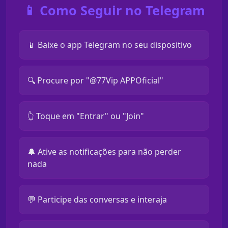
📱 Como Seguir no Telegram
📱 Baixe o app Telegram no seu dispositivo
🔍 Procure por "@77Vip APPOficial"
👆 Toque em "Entrar" ou "Join"
🔔 Ative as notificações para não perder
nada
💬 Participe das conversas e interaja