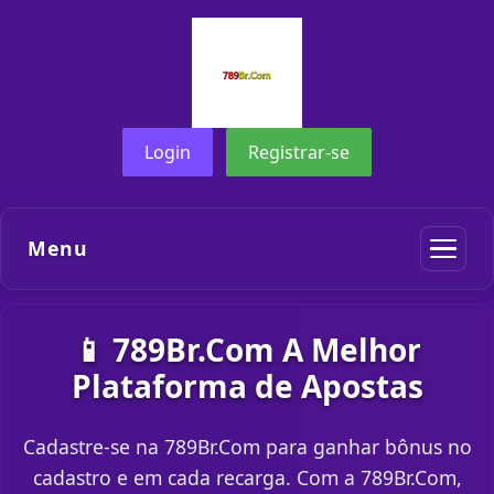
Login
Registrar-se
Menu
📱 789Br.Com A Melhor
Plataforma de Apostas
Cadastre-se na 789Br.Com para ganhar bônus no
cadastro e em cada recarga. Com a 789Br.Com,