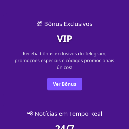
🎁 Bônus Exclusivos
VIP
Receba bônus exclusivos do Telegram,
promoções especiais e códigos promocionais
únicos!
Ver Bônus
📢 Notícias em Tempo Real
24/7