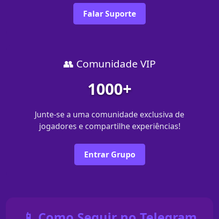
Falar Suporte
👥 Comunidade VIP
1000+
Junte-se a uma comunidade exclusiva de
jogadores e compartilhe experiências!
Entrar Grupo
📱 Como Seguir no Telegram