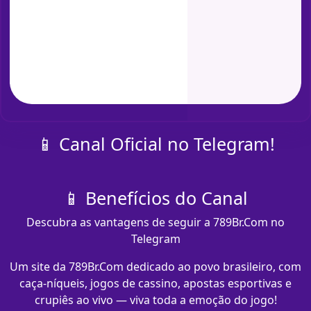
📱 Canal Oficial no Telegram!
📱 Benefícios do Canal
Descubra as vantagens de seguir a 789Br.Com no
Telegram
Um site da 789Br.Com dedicado ao povo brasileiro, com
caça-níqueis, jogos de cassino, apostas esportivas e
crupiês ao vivo — viva toda a emoção do jogo!