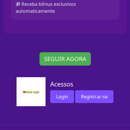
🎁 Receba bônus exclusivos
automaticamente
SEGUIR AGORA
Acessos
Login
Registrar-se