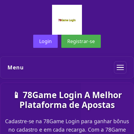
Login
Registrar-se
Menu
📱 78Game Login A Melhor
Plataforma de Apostas
Cadastre-se na 78Game Login para ganhar bônus
no cadastro e em cada recarga. Com a 78Game