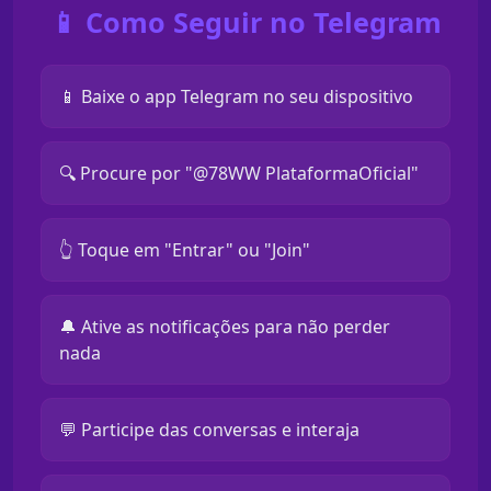
📱 Como Seguir no Telegram
📱 Baixe o app Telegram no seu dispositivo
🔍 Procure por "@78WW PlataformaOficial"
👆 Toque em "Entrar" ou "Join"
🔔 Ative as notificações para não perder
nada
💬 Participe das conversas e interaja