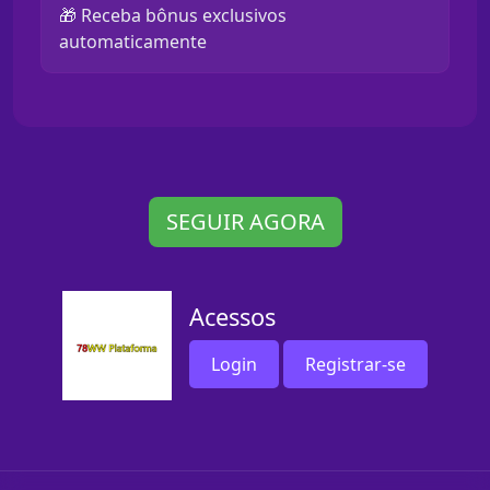
🎁 Receba bônus exclusivos
automaticamente
SEGUIR AGORA
Acessos
Login
Registrar-se