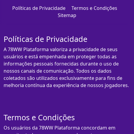
Políticas de Privacidade
Termos e Condições
Sitemap
Políticas de Privacidade
A 78WW Plataforma valoriza a privacidade de seus
usuários e está empenhada em proteger todas as
informações pessoais fornecidas durante o uso de
nossos canais de comunicação. Todos os dados
coletados são utilizados exclusivamente para fins de
melhoria contínua da experiência de nossos jogadores.
Termos e Condições
Os usuários da 78WW Plataforma concordam em