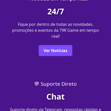
24/7
Fique por dentro de todas as novidades,
promoções e eventos da 79R Game em tempo
real!
Ver Notícias
💬 Suporte Direto
Chat
Suporte direto via Telegram, respostas rápidas e