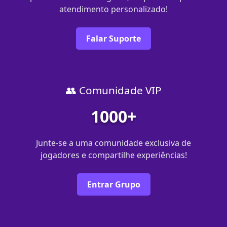
atendimento personalizado!
Falar Suporte
👥 Comunidade VIP
1000+
Junte-se a uma comunidade exclusiva de
jogadores e compartilhe experiências!
Entrar Grupo