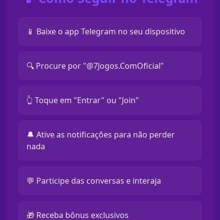
📱 Baixe o app Telegram no seu dispositivo
🔍 Procure por "@7Jogos.ComOficial"
👆 Toque em "Entrar" ou "Join"
🔔 Ative as notificações para não perder
nada
💬 Participe das conversas e interaja
🎁 Receba bônus exclusivos