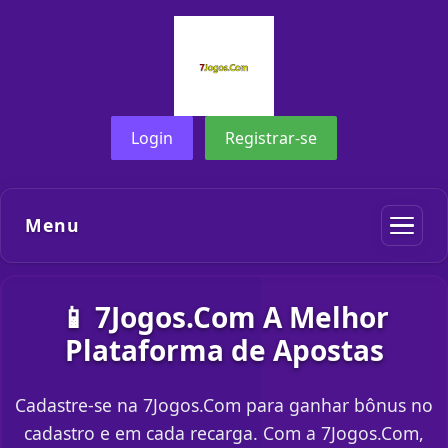
Login
Registrar-se
Menu
📱 7Jogos.Com A Melhor
Plataforma de Apostas
Cadastre-se na 7Jogos.Com para ganhar bônus no
cadastro e em cada recarga. Com a 7Jogos.Com,