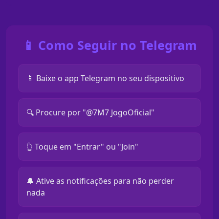
📱 Como Seguir no Telegram
📱 Baixe o app Telegram no seu dispositivo
🔍 Procure por "@7M7 JogoOficial"
👆 Toque em "Entrar" ou "Join"
🔔 Ative as notificações para não perder
nada