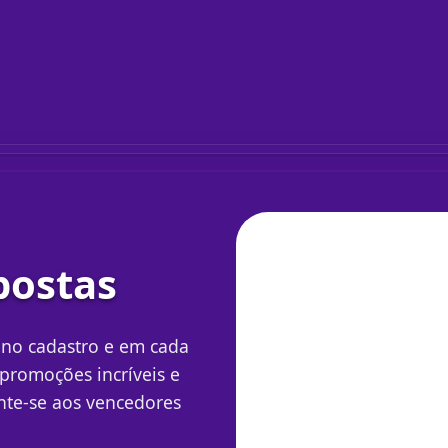
postas
 no cadastro e em cada
 promoções incríveis e
unte-se aos vencedores