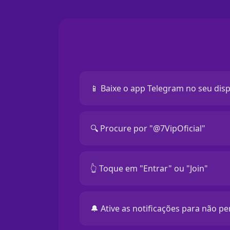
📱 Baixe o app Telegram no seu disp
🔍 Procure por "@7VipOficial"
👆 Toque em "Entrar" ou "Join"
🔔 Ative as notificações para não p