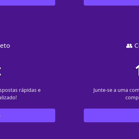
reto
👥 
t
espostas rápidas e
Junte-se a uma com
lizado!
compa
e