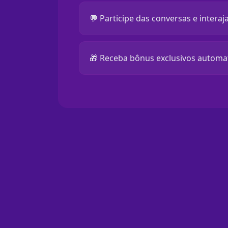
💬 Participe das conversas e interaj
🎁 Receba bônus exclusivos autom