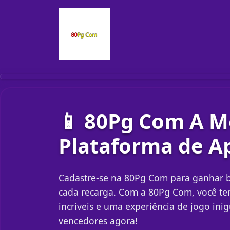
📱 80Pg Com A M
Plataforma de A
Cadastre-se na 80Pg Com para ganhar 
cada recarga. Com a 80Pg Com, você t
incríveis e uma experiência de jogo inig
vencedores agora!