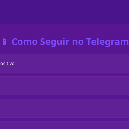
📱 Como Seguir no Telegram
ositivo