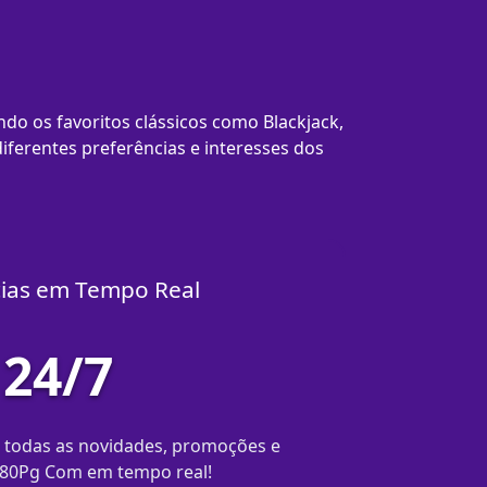
ndo os favoritos clássicos como Blackjack,
iferentes preferências e interesses dos
cias em Tempo Real
24/7
e todas as novidades, promoções e
 80Pg Com em tempo real!