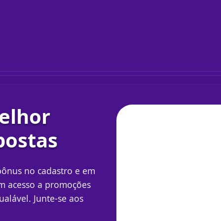
elhor
postas
bônus no cadastro e em
em acesso a promoções
ualável. Junte-se aos