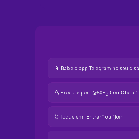
📱 Baixe o app Telegram no seu disp
🔍 Procure por "@80Pg ComOficial"
👆 Toque em "Entrar" ou "Join"