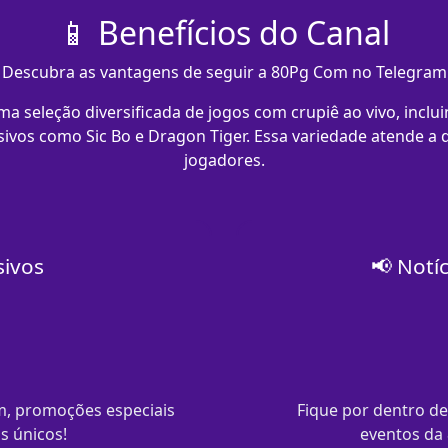
📱 Benefícios do Canal
Descubra as vantagens de seguir a 80Pg Com no Telegram
 seleção diversificada de jogos com crupiê ao vivo, inclui
ivos como Sic Bo e Dragon Tiger. Essa variedade atende a d
jogadores.
sivos
📢 Notí
m, promoções especiais
Fique por dentro d
s únicos!
eventos da