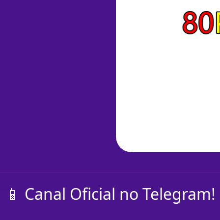
📱 Canal Oficial no Telegram!