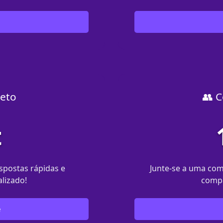
reto
👥 
t
espostas rápidas e
Junte-se a uma com
lizado!
compa
e