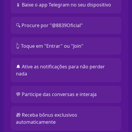
📱 Baixe o app Telegram no seu dispositivo
🔍 Procure por "@8839Oficial"
👆 Toque em "Entrar" ou "Join"
🔔 Ative as notificações para não perder
nada
💬 Participe das conversas e interaja
🎁 Receba bônus exclusivos
automaticamente