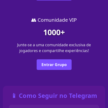
👥 Comunidade VIP
1000+
Junte-se a uma comunidade exclusiva de
jogadores e compartilhe experiências!
Entrar Grupo
📱 Como Seguir no Telegram