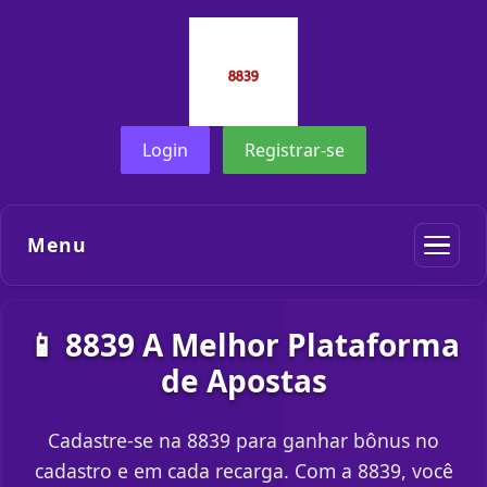
Login
Registrar-se
Menu
📱 8839 A Melhor Plataforma
de Apostas
Cadastre-se na 8839 para ganhar bônus no
cadastro e em cada recarga. Com a 8839, você