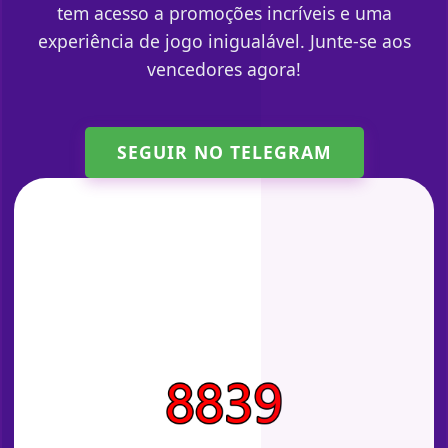
tem acesso a promoções incríveis e uma
experiência de jogo inigualável. Junte-se aos
vencedores agora!
SEGUIR NO TELEGRAM