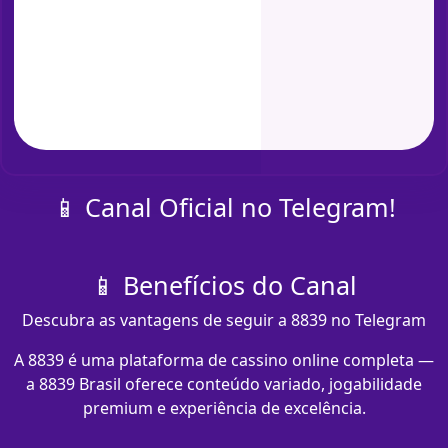
📱 Canal Oficial no Telegram!
📱 Benefícios do Canal
Descubra as vantagens de seguir a 8839 no Telegram
A 8839 é uma plataforma de cassino online completa —
a 8839 Brasil oferece conteúdo variado, jogabilidade
premium e experiência de excelência.