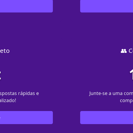
reto
👥 
t
espostas rápidas e
Junte-se a uma com
lizado!
compa
e