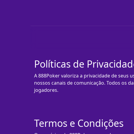
Políticas de Privacida
A 888Poker valoriza a privacidade de seus 
nossos canais de comunicação. Todos os dad
jogadores.
Termos e Condições