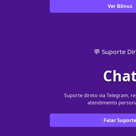
Ver Bônus
💬 Suporte Di
Cha
Suporte direto via Telegram, r
atendimento persona
Falar Suport