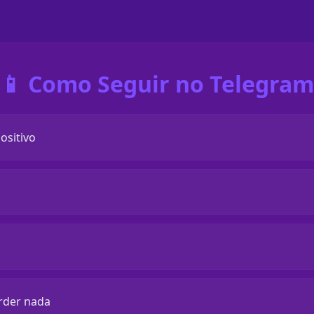
📱 Como Seguir no Telegram
ositivo
erder nada