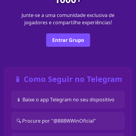
Junte-se a uma comunidade exclusiva de
jogadores e compartilhe experiências!
Entrar Grupo
📱 Como Seguir no Telegram
📱 Baixe o app Telegram no seu dispositivo
🔍 Procure por "@888WWinOficial"