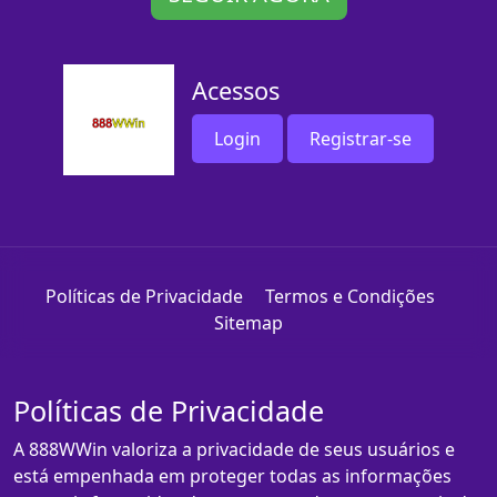
Acessos
Login
Registrar-se
Políticas de Privacidade
Termos e Condições
Sitemap
Políticas de Privacidade
A 888WWin valoriza a privacidade de seus usuários e
está empenhada em proteger todas as informações