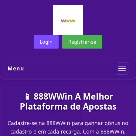
Login
Registrar-se
Menu
📱 888WWin A Melhor
Plataforma de Apostas
Cadastre-se na 888WWin para ganhar bônus no
cadastro e em cada recarga. Com a 888WWin,