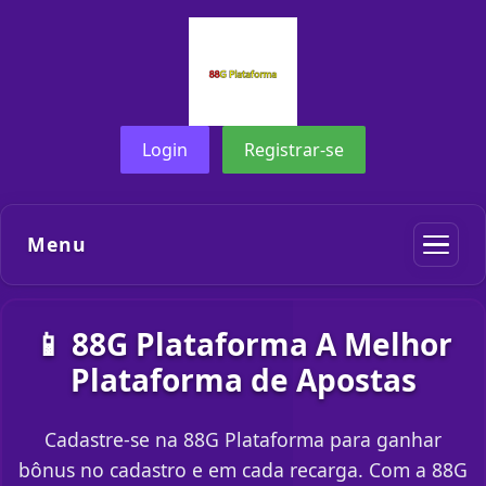
Login
Registrar-se
Menu
📱 88G Plataforma A Melhor
Plataforma de Apostas
Cadastre-se na 88G Plataforma para ganhar
bônus no cadastro e em cada recarga. Com a 88G