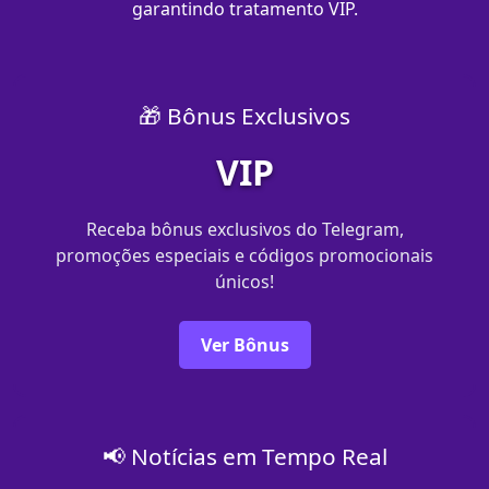
garantindo tratamento VIP.
🎁 Bônus Exclusivos
VIP
Receba bônus exclusivos do Telegram,
promoções especiais e códigos promocionais
únicos!
Ver Bônus
📢 Notícias em Tempo Real