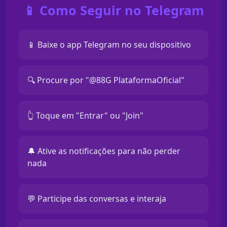
📱 Como Seguir no Telegram
📱 Baixe o app Telegram no seu dispositivo
🔍 Procure por "@88G PlataformaOficial"
👆 Toque em "Entrar" ou "Join"
🔔 Ative as notificações para não perder
nada
💬 Participe das conversas e interaja