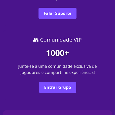
Falar Suporte
👥 Comunidade VIP
1000+
Junte-se a uma comunidade exclusiva de
jogadores e compartilhe experiências!
Entrar Grupo