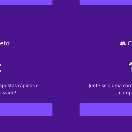
reto
👥 
t
espostas rápidas e
Junte-se a uma com
lizado!
compa
e