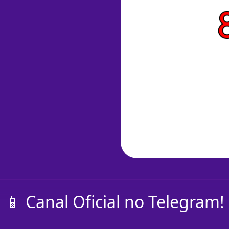
📱 Canal Oficial no Telegram!