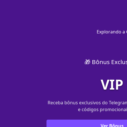
Explorando a 
🎁 Bônus Exclu
VIP
Receba bônus exclusivos do Telegra
e códigos promocionai
Ver Bônus