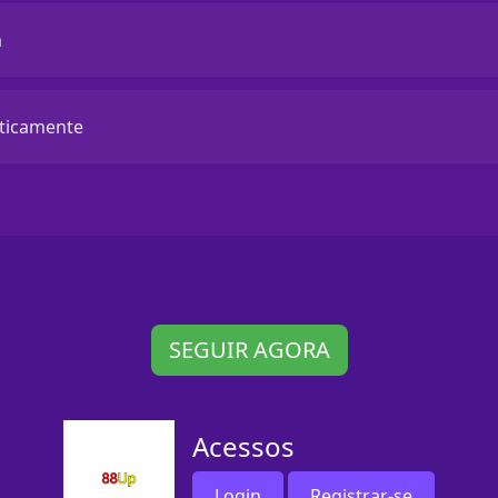
a
aticamente
SEGUIR AGORA
Acessos
Login
Registrar-se