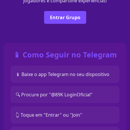
jogadores e compartilhe experiências!
Entrar Grupo
📱 Como Seguir no Telegram
📱 Baixe o app Telegram no seu dispositivo
🔍 Procure por "@89K LoginOficial"
👆 Toque em "Entrar" ou "Join"