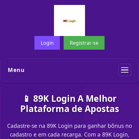
Login
Registrar-se
Menu
📱 89K Login A Melhor
Plataforma de Apostas
Cadastre-se na 89K Login para ganhar bônus no
cadastro e em cada recarga. Com a 89K Login,