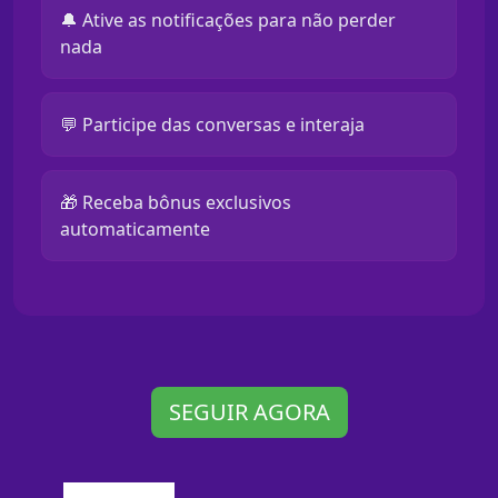
🔔 Ative as notificações para não perder
nada
💬 Participe das conversas e interaja
🎁 Receba bônus exclusivos
automaticamente
SEGUIR AGORA