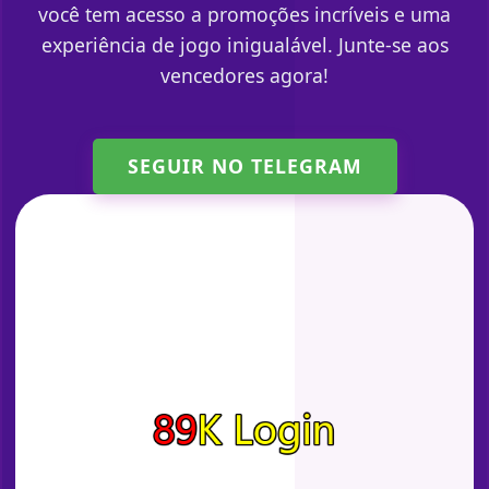
você tem acesso a promoções incríveis e uma
experiência de jogo inigualável. Junte-se aos
vencedores agora!
SEGUIR NO TELEGRAM