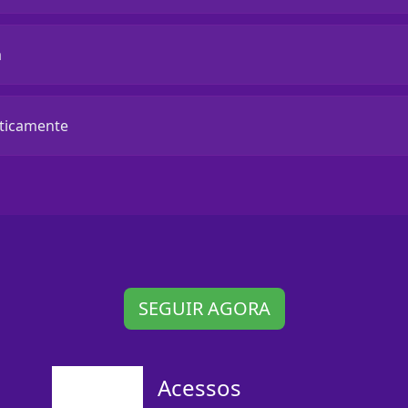
a
aticamente
SEGUIR AGORA
Acessos