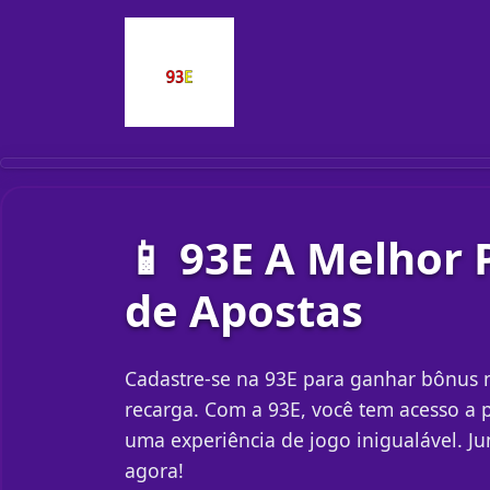
📱 93E A Melhor 
de Apostas
Cadastre-se na 93E para ganhar bônus 
recarga. Com a 93E, você tem acesso a 
uma experiência de jogo inigualável. J
agora!