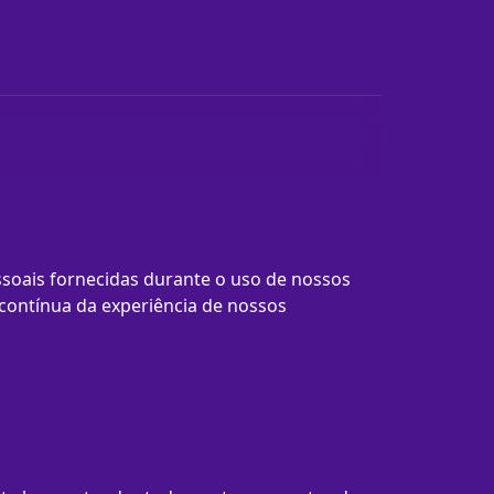
ssoais fornecidas durante o uso de nossos
 contínua da experiência de nossos