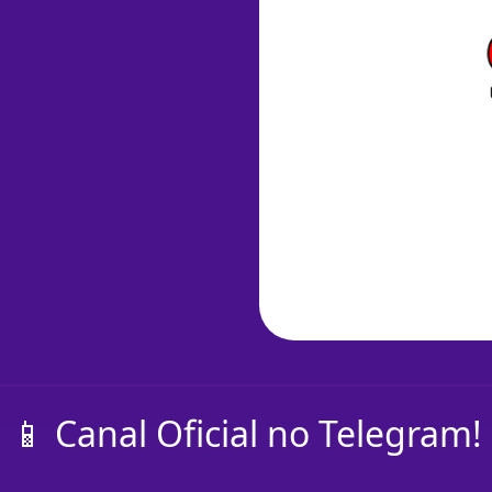
📱 Canal Oficial no Telegram!