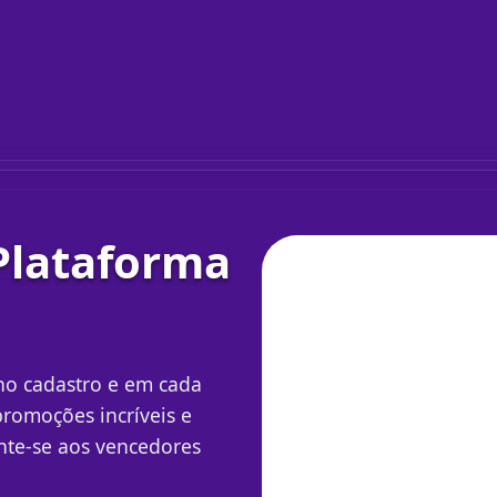
Plataforma
no cadastro e em cada
promoções incríveis e
unte-se aos vencedores