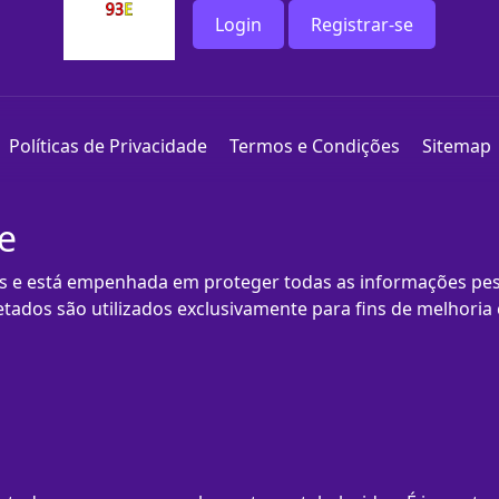
Login
Registrar-se
Políticas de Privacidade
Termos e Condições
Sitemap
de
ios e está empenhada em proteger todas as informações pe
tados são utilizados exclusivamente para fins de melhoria