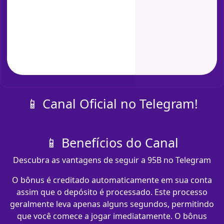
📱 Canal Oficial no Telegram!
📱 Benefícios do Canal
Descubra as vantagens de seguir a 95B no Telegram
O bônus é creditado automaticamente em sua conta
assim que o depósito é processado. Este processo
geralmente leva apenas alguns segundos, permitindo
que você comece a jogar imediatamente. O bônus