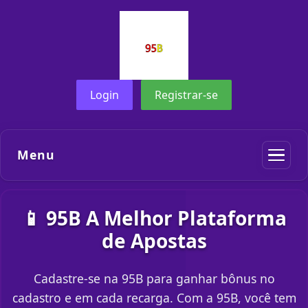
Login
Registrar-se
Menu
📱 95B A Melhor Plataforma
de Apostas
Cadastre-se na 95B para ganhar bônus no
cadastro e em cada recarga. Com a 95B, você tem