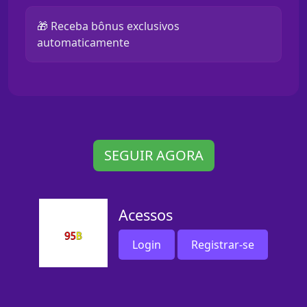
🎁 Receba bônus exclusivos
automaticamente
SEGUIR AGORA
Acessos
Login
Registrar-se